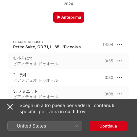
2024
Anteprima
CLAUDE DEBUSSY
14:04
Petite Suite, CD 71, L. 65 · “Piccola suite”
1. 小舟にて
3:55
ピアノデュオ ドゥオール
2. 行列
3:30
ピアノデュオ ドゥオール
3. メヌエット
3:08
ピアノデュオ ドゥオール
Scegli un altro paese per vedere i contenuti
4. バレエ
3:30
specifici per l’area in cui ti trovi
ピアノデュオ ドゥオール
United States
Continua
AKIRA MIYOSHI
8:14
Cahier Sonore