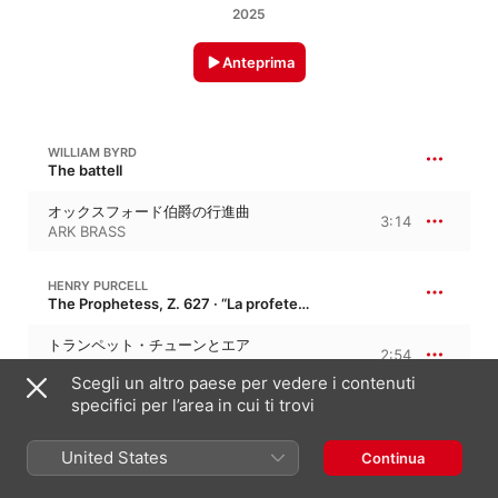
2025
Anteprima
WILLIAM BYRD
The battell
オックスフォード伯爵の行進曲
3:14
ARK BRASS
HENRY PURCELL
The Prophetess, Z. 627 · “La profetessa, o la storia di Dioclesiano”
トランペット・チューンとエア
2:54
ARK BRASS
Scegli un altro paese per vedere i contenuti
specifici per l’area in cui ti trovi
SAMUEL SCHEIDT
Battle Suite
United States
Continua
戦いの組曲 I. 戦いのガイヤルド
1:52