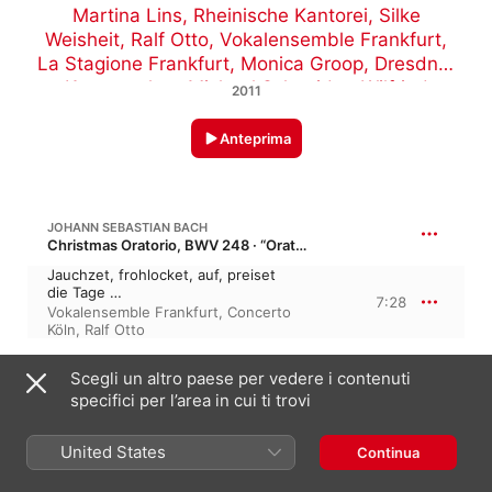
Martina Lins
,
Rheinische Kantorei
,
Silke
Weisheit
,
Ralf Otto
,
Vokalensemble Frankfurt
,
La Stagione Frankfurt
,
Monica Groop
,
Dresdner
Kammerchor
,
Michael Schneider
,
Wilfried
2011
Jochens
,
Martin Schmitz
,
Das Kleine Konzert
,
Elisabeth Scholl
,
Hermann Max
,
Hans-Georg
Anteprima
Wimmer
,
Concerto Köln
,
Hilke Helling
,
Barbara
Schlick
JOHANN SEBASTIAN BACH
Christmas Oratorio, BWV 248 · “Oratorio di Natale”
Jauchzet, frohlocket, auf, preiset
die Tage …
7:28
Vokalensemble Frankfurt
,
Concerto
Köln
,
Ralf Otto
JOHANN CHRISTOPH FRIEDRICH BACH
Scegli un altro paese per vedere i contenuti
Die Kindheit Jesu, BR D5, W XIV/2 · “L'infanzia di Gesù”
specifici per l’area in cui ti trovi
Hirtenlied: Holde, hohe
Wundernacht
2:04
United States
Continua
Hermann Max
,
Rheinische Kantorei
,
Das Kleine Konzert