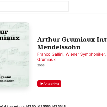
Arthur Grumiaux Int
Mendelssohn
Franco Gallini
,
Wiener Symphoniker
Grumiaux
2006
Anteprima
 nº 4 in re minore, MS 60, MS 5565, MS 5648