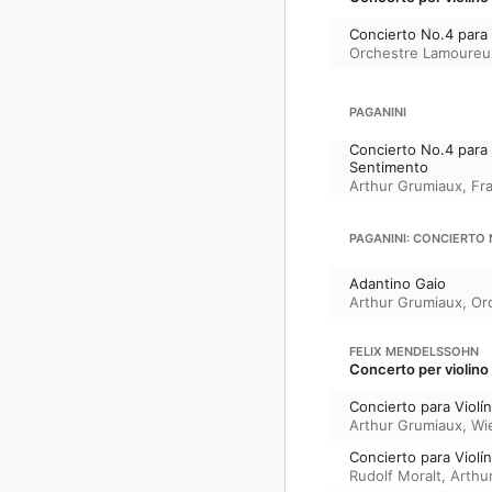
Concierto No.4 para 
Orchestre Lamoureu
PAGANINI
Concierto No.4 para 
Sentimento
Arthur Grumiaux
,
Fra
PAGANINI: CONCIERTO N
Adantino Gaio
Arthur Grumiaux
,
Or
FELIX MENDELSSOHN
Concerto per violino
Concierto para Violí
Arthur Grumiaux
,
Wi
Concierto para Violí
Rudolf Moralt
,
Arthu