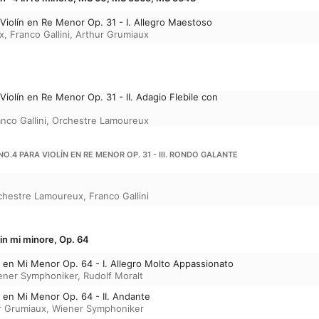
Violín en Re Menor Op. 31 - I. Allegro Maestoso
x
,
Franco Gallini
,
Arthur Grumiaux
Violín en Re Menor Op. 31 - II. Adagio Flebile con
nco Gallini
,
Orchestre Lamoureux
O.4 PARA VIOLÍN EN RE MENOR OP. 31 - III. RONDO GALANTE
chestre Lamoureux
,
Franco Gallini
 in mi minore, Op. 64
n en Mi Menor Op. 64 - I. Allegro Molto Appassionato
ener Symphoniker
,
Rudolf Moralt
n en Mi Menor Op. 64 - II. Andante
r Grumiaux
,
Wiener Symphoniker