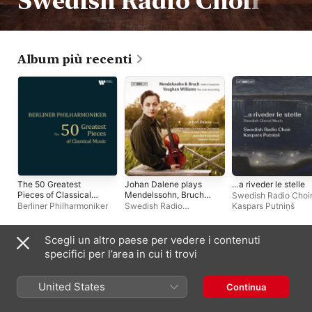
Swedish Radio Choir
Album più recenti
The 50 Greatest
Johan Dalene plays
…a riveder le stelle
Pieces of Classical
Mendelssohn, Bruch
Swedish Radio Choi
Music
and Vaughan
Berliner Philharmoniker
Swedish Radio
Kaspars Putniņš
Williams
Symphony Orchestra
,
Johan Dalene
Scegli un altro paese per vedere i contenuti
Album live
specifici per l’area in cui ti trovi
United States
Continua