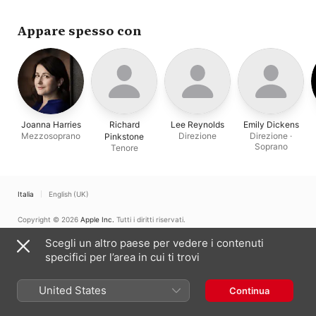
Paul Rissmann
,
Neil
Balfour
,
Emily Dickens
,
Richard Pinkstone
,
Appare spesso con
Joanna Harries
Joanna Harries
Richard
Lee Reynolds
Emily Dickens
Mezzosoprano
Direzione
Direzione ·
Pinkstone
Soprano
Tenore
Italia
English (UK)
Copyright © 2026
Apple Inc.
Tutti i diritti riservati.
Condizioni dei servizi internet
Apple Music e privacy
Avviso sui cookie
Scegli un altro paese per vedere i contenuti
Supporto
Feedback
specifici per l’area in cui ti trovi
United States
Continua