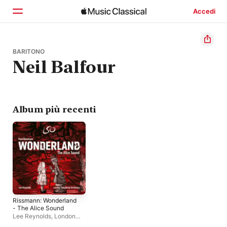
Accedi
Home
BARITONO
Neil Balfour
Scopri
Cerca
Album più recenti
Rissmann: Wonderland
- The Alice Sound
Lee Reynolds
,
London
Symphony Orchestra
,