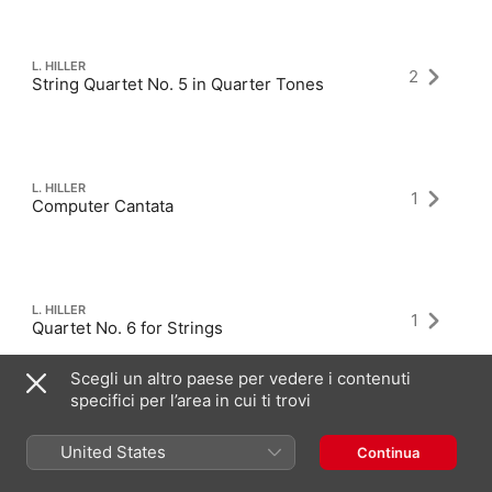
L. HILLER
2
String Quartet No. 5 in Quarter Tones
L. HILLER
1
Computer Cantata
L. HILLER
1
Quartet No. 6 for Strings
Scegli un altro paese per vedere i contenuti
specifici per l’area in cui ti trovi
United States
Continua
Album più recenti