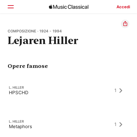
Accedi
Home
COMPOSIZIONE · 1924 - 1994
Lejaren Hiller
Scopri
Cerca
Opere famose
L. HILLER
1
HPSCHD
L. HILLER
1
Metaphors