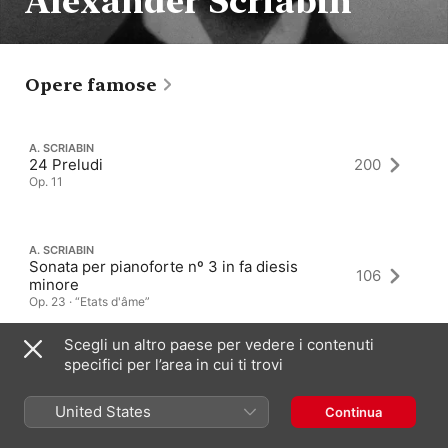
Alexander Scriabin
Opere famose
A. SCRIABIN
24 Preludi
200
Op. 11
A. SCRIABIN
Sonata per pianoforte nº 3 in fa diesis
106
minore
Op. 23 · “Etats d'âme”
Scegli un altro paese per vedere i contenuti
specifici per l’area in cui ti trovi
A. SCRIABIN
Concerto per pianoforte in fa diesis minore
35
Op. 20
United States
Continua