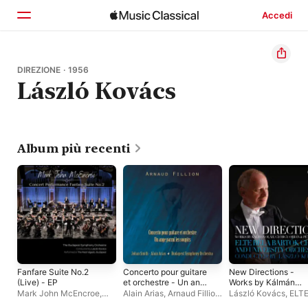
Accedi
Home
DIREZIONE · 1956
László Kovács
Scopri
Cerca
Album più recenti
Fanfare Suite No.2
Concerto pour guitare
New Directions -
(Live) - EP
et orchestre - Un ange
Works by Kálmán
parmi les soupirs
Oláh, György Orbán 
Mark John McEncroe
,
Alain Arias
,
Arnaud Fillion
,
László Kovács
,
ELTE
Péter Tóth
László Kovács
,
Budapest
Johan Smith
,
Budapest
Bartók Choir
,
ELTE B