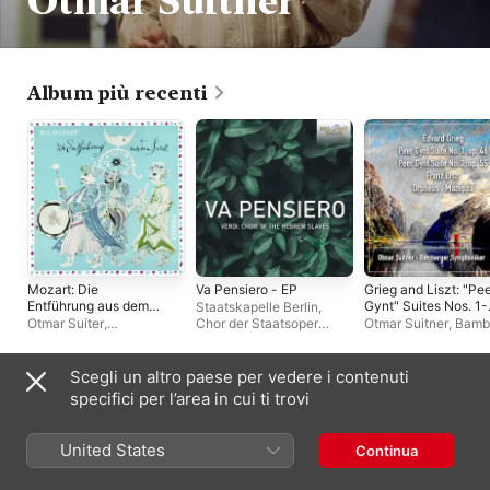
Otmar Suitner
Album più recenti
Mozart: Die
Va Pensiero - EP
Grieg and Liszt: "Pe
Entführung aus dem
Gynt" Suites Nos. 1-
Staatskapelle Berlin
,
Serail (2022
Orpheus, S. 98 &
Otmar Suiter
,
Chor der Staatsoper
Otmar Suitner
,
Bamb
Remastered
Mazeppa, S. 100
Staatskapelle Dresden
,
Unter den Linden
,
Otmar
Symphoniker
Version)
Chor der Staatsoperette
Suitner
Dresden
Scegli un altro paese per vedere i contenuti
Album live
specifici per l’area in cui ti trovi
United States
Continua