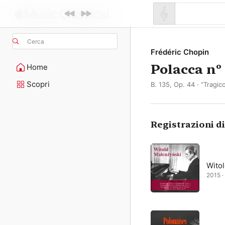
Cerca
Frédéric Chopin
Polacca nº 
Home
Scopri
B. 135, Op. 44 · “Tragic
Registrazioni d
Wito
2015 ·