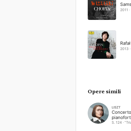
Sams
2011 ·
Rafał
2013 · 
Opere simili
LISZT
Concerto
pianofort
bemolle 
S. 124 · “Tr