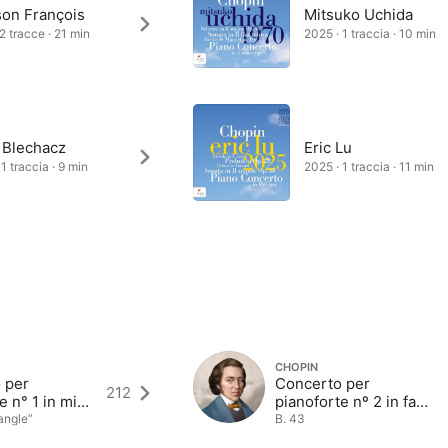
on François
Mitsuko Uchida
 2 tracce · 21 min
2025 · 1 traccia · 10 min
 Blechacz
Eric Lu
1 traccia · 9 min
2025 · 1 traccia · 11 min
CHOPIN
 per
Concerto per
212
e n° 1 in mi
pianoforte nº 2 in fa
maggiore
minore
iangle”
B. 43