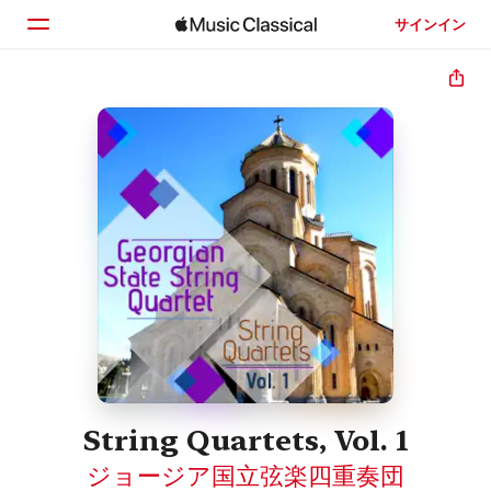
サインイン
ホーム
見つける
検索
String Quartets, Vol. 1
ジョージア国立弦楽四重奏団