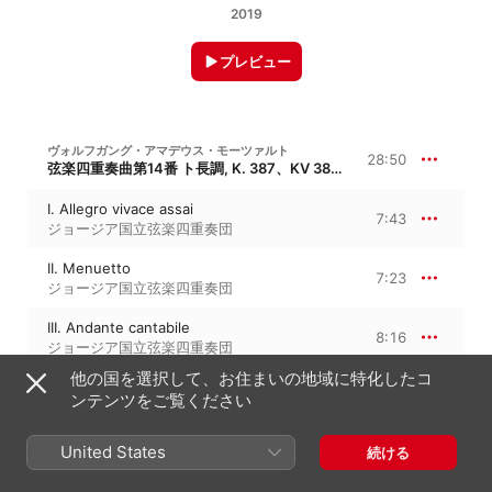
2019
プレビュー
ヴォルフガング・アマデウス・モーツァルト
28:50
弦楽四重奏曲第14番 ト長調, K. 387、KV 387、“ハイドン四重奏曲第1番「春」”
I. Allegro vivace assai
7:43
ジョージア国立弦楽四重奏団
II. Menuetto
7:23
ジョージア国立弦楽四重奏団
III. Andante cantabile
8:16
ジョージア国立弦楽四重奏団
他の国を選択して、お住まいの地域に特化したコ
IV. Molto allegro
5:26
ンテンツをご覧ください
ジョージア国立弦楽四重奏団
United States
続ける
フランツ・シューベルト
弦楽四重奏曲第12番 ハ短調, D 703、“四重奏断章”