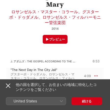
Mary
ロサンゼルス・マスター・コラール
、
グスター
ボ・ドゥダメル
、
ロサンゼルス・フィルハーモニ
ー管弦楽団
2014
プレビュー
J. アダムズ：THE GOSPEL ACCORDING TO THE OTHER MARY, ACT I, SCENE 1 - JAIL / HOUSE OF HOSPITALITY
6:53
"The Next Day in The City Jail"
グスターボ・ドゥダメル
、
ロサンゼルス・マ
4:09
スター・コラール
、
ロサンゼルス・フィルハ
ーモニー管弦楽団
、
ケリー・オコーナー
他の国を選択して、お住まいの地域に特化したコ
"Now A Certain Woman Named Martha"
ンテンツをご覧ください
Nathan Medley
、
グスターボ・ドゥダメ
2:44
ル
、
Brian Cummings
、
ロサンゼルス・フィ
ルハーモニー管弦楽団
、
Daniel Bubeck
、
United States
続ける
Tamara Mumford