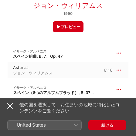
ジョン・ウィリアムス
1990
プレビュー
イサーク・アルベニス
スペイン組曲, B. 7、Op. 47
Asturias
6:16
ジョン・ウィリアムス
イサーク・アルベニス
スペイン（6つのアルブムブラッド）, B. 37、Op. 165
Tango
他の国を選択して、お住まいの地域に特化したコ
2:46
ジョン・ウィリアムス
ンテンツをご覧ください
United States
続ける
G. サンス