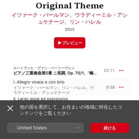
Original Theme
イツァーク・パールマン
、
ウラディーミル・アシ
ュケナージ
、
リン・ハレル
2003
プレビュー
ルートヴィヒ・ヴァン・ベートーヴェン
23:11
ピアノ三重奏曲第5番 ニ長調, Op. 70/1、“幽霊”
I. Allegro vivace e con brio
6:58
イツァーク・パールマン
、
リン・ハレル
、
ウ
ラディーミル・アシュケナージ
II. Largo assai ed espressivo
10:16
ウラディーミル・アシュケナージ
、
イツァー
他の国を選択して、お住まいの地域に特化したコ
ク・パールマン
、
リン・ハレル
ンテンツをご覧ください
III. Presto
5:56
ウラディーミル・アシュケナージ
、
リン・ハ
レル
、
イツァーク・パールマン
United States
続ける
ルートヴィヒ・ヴァン・ベートーヴェン