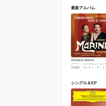
最新アルバム
Giordano: Marina
バーリ・ペトゥルッツェッ
合唱団
、
フレディ・デ・ト
ゾ
、
イ・ポメリッジ・ムジ
リ
、
ヴィンチェンツォ・ミ
リ
、
エレオノーラ・ブラッ
シングル＆EP