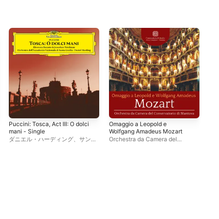
Puccini: Tosca, Act III: O dolci
Omaggio a Leopold e
Moz
mani - Single
Wolfgang Amadeus Mozart
Arb
amp
ダニエル・ハーディング
、
サン
Orchestra da Camera del
Orc
K. 
タ・チェチーリア国立アカデミー
Conservatorio di Mantova
、
Con
管弦楽団
、
ジョナサン・テテルマ
Luca Bertazzi
Luc
ン
、
エレオノーラ・ブラット
Fra
ラ