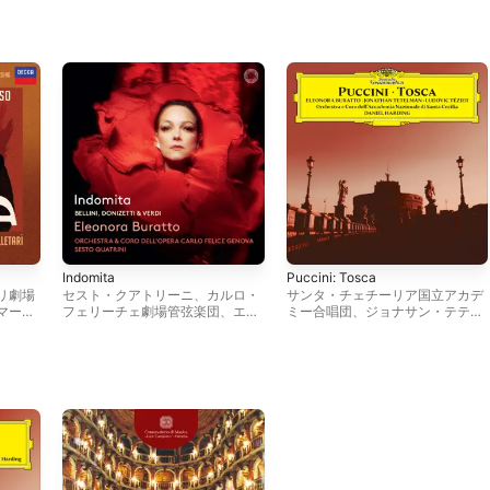
Indomita
Puccini: Tosca
リ劇場
セスト・クアトリーニ
、
カルロ・
サンタ・チェチーリア国立アカデ
マー
フェリーチェ劇場管弦楽団
、
エレ
ミー合唱団
、
ジョナサン・テテル
カー
オノーラ・ブラット
、
カルロ・フ
マン
、
ダニエル・ハーディング
、
ッレタ
ェリーチェ歌劇場合唱団
サンタ・チェチーリア国立アカデ
ト
ミー管弦楽団
、
ルドヴィク・テジ
エ
、
エレオノーラ・ブラット