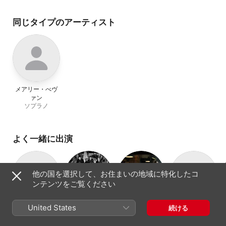
エンド・フェスティ
合唱団
、
デイヴィッ
ンプル
同じタイプのアーティスト
メアリー・べヴ
ァン
ソプラノ
よく一緒に出演
他の国を選択して、お住まいの地域に特化したコ
ンテンツをご覧ください
ディラン・ペレ
ダニーデン・コ
Chroma
ジョシュア・エ
United States
続ける
ス
ンソート
リコット
ピアノ
バロック音楽ア
テノール