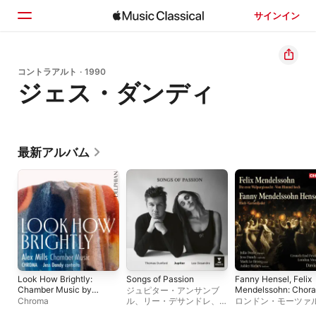
サインイン
ホーム
コントラアルト · 1990
ジェス・ダンディ
見つける
検索
最新アルバム
Look How Brightly:
Songs of Passion
Fanny Hensel, Felix
Chamber Music by
Mendelssohn: Chora
ジュピター・アンサンブ
Alex Mills
Works
Chroma
ル
、
リー・デサンドレ
、
ト
ロンドン・モーツァ
ーマス・ダンフォード
プレイヤーズ
、
クラ