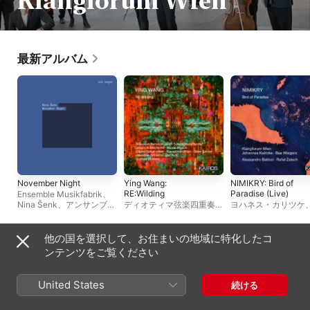
Klangforum Wien
最新アルバム
November Night
Ying Wang:
NIMIKRY: Bird of
RE:Wilding
Paradise (Live)
Ensemble Musikfabrik
、
Nina Šenk
、
アンサンブ
ディオティマ弦楽四重奏
ヨハネス・カリツケ
ル・アンテルコンタンポラ
団
、
ensemble reflektor
、
Klangforum Wien
、
B
ン
、
Klangforum Wien
、
ア
シュトゥットガルト放送交
Wiegers
、
Nimikry
ンサンブル・モデルン
響楽団
、
Gregor A.
他の国を選択して、お住まいの地域に特化したコ
Mayrhofer
、
Julien
ライブアルバム
ンテンツをご覧ください
Leroy
、
Klangforum
Wien
、
Bar Avni
、
Sebastian Berweck
、
United States
続ける
Sophie Schafleitner
、
Marco Blaauw