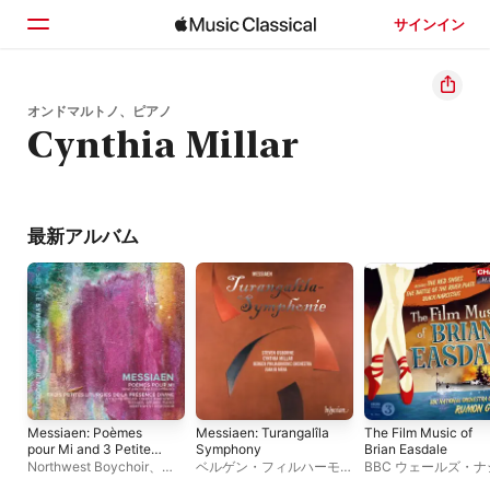
サインイン
ホーム
オンドマルトノ、ピアノ
Cynthia Millar
見つける
検索
最新アルバム
Messiaen: Poèmes
Messiaen: Turangalîla
The Film Music of
pour Mi and 3 Petites
Symphony
Brian Easdale
liturgies de la
Northwest Boychoir
、
シ
ベルゲン・フィルハーモニ
BBC ウェールズ・
Présence Divine
アトル交響楽団
、
ルドヴィ
ー管弦楽団
、
スティーヴ
ナル管弦楽団
、
ラモ