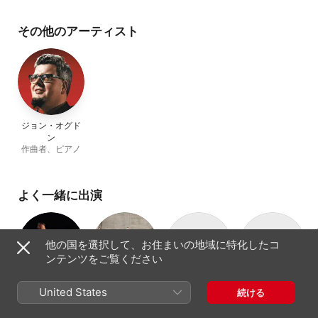
ク・モルロー
、
ジェイン・
ン・オズボーン
、
Cynthia
ンバ
アーチボルド
Millar
、
ファンホ・メナ
その他のアーティスト
ジョン・オグド
ン
作曲者、ピアノ
よく一緒に出演
他の国を選択して、お住まいの地域に特化したコ
ンテンツをご覧ください
サー・ネヴィ
アカデミー室内
テリー・エドワ
ロンドン・シン
United States
続ける
ル・マリナー
管弦楽団
ーズ
フォニエッタ合
指揮者、ヴァイ
室内オーケスト
合唱指揮者
合唱団
唱団