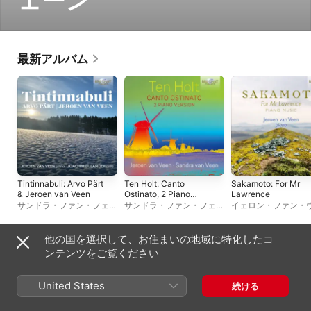
ェーン
最新アルバム
Tintinnabuli: Arvo Pärt
Ten Holt: Canto
Sakamoto: For Mr
& Jeroen van Veen
Ostinato, 2 Piano
Lawrence
Version
サンドラ・ファン・フェー
サンドラ・ファン・フェー
イェロン・ファン・
ン
、
Joachim Eijlander
ン
ン
他の国を選択して、お住まいの地域に特化したコ
ベストアルバム、その他
ンテンツをご覧ください
United States
続ける