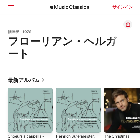
サインイン
ホーム
指揮者 · 1978
フローリアン・ヘルガ
見つける
ート
検索
最新アルバム
Choeurs a cappella -
Heinrich Sutermeister:
The Christmas