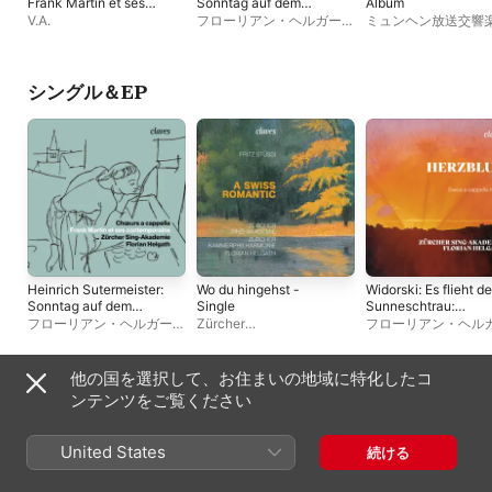
Frank Martin et ses
Sonntag auf dem
Album
contemporains
Zuercher See -
V.A.
フローリアン・ヘルガー
ミュンヘン放送交響
Single
ト
、
チューリヒ・ジングア
ベンヤミン・アップ
カデミー
ローリアン・ヘルガ
レーゲンスブルク大
年合唱団
シングル＆EP
Heinrich Sutermeister:
Wo du hingehst -
Widorski: Es flieht de
Sonntag auf dem
Single
Sunneschtrau:
Zuercher See -
III. Lueget! - Single
フローリアン・ヘルガー
Zürcher
フローリアン・ヘル
Single
ト
、
チューリヒ・ジングア
Kammerphilharmonie
、
フ
ト
、
チューリヒ・ジ
カデミー
ローリアン・ヘルガート
、
カデミー
チューリヒ・ジングアカデ
他の国を選択して、お住まいの地域に特化したコ
ミー
ベストアルバム、その他
ンテンツをご覧ください
United States
続ける