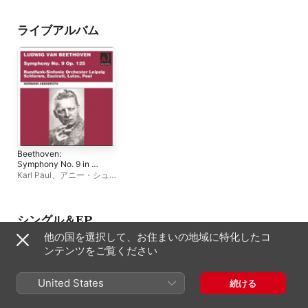
ライブアルバム
Beethoven:
Symphony No. 9 in D
Minor, Op. 125 (Live)
Karl Paul
、
アニー・シュ
レム
、
ヘルマン・アーベン
トロート
、
ゲルト・ルッツ
ェ
、
MDR交響楽団
、
ディ
アーナ・オイストラーティ
シングル＆EP
他の国を選択して、お住まいの地域に特化したコ
ンテンツをご覧ください
United States
続ける