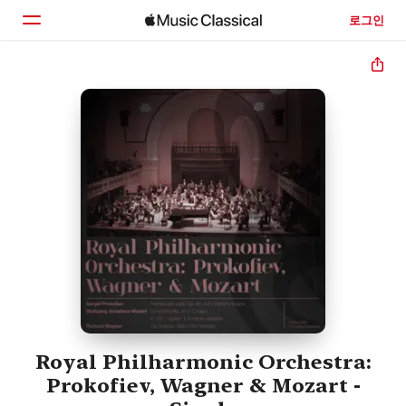
로그인
홈
둘러보기
검색
Royal Philharmonic Orchestra:
Prokofiev, Wagner & Mozart -