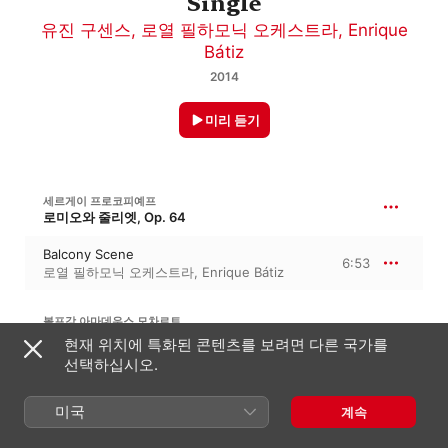
Single
유진 구센스
,
로열 필하모닉 오케스트라
,
Enrique
Bátiz
2014
미리 듣기
세르게이 프로코피예프
로미오와 줄리엣, Op. 64
Balcony Scene
6:53
로열 필하모닉 오케스트라
,
Enrique Bátiz
볼프강 아마데우스 모차르트
교향곡 41번 다장조, K. 551, KV 551 · ‘주피터 교향곡’
현재 위치에 특화된 콘텐츠를 보려면 다른 국가를
선택하십시오.
II. Andante cantabile
2:39
Enrique Bátiz
,
로열 필하모닉 오케스트라
미국
계속
리하르트 바그너