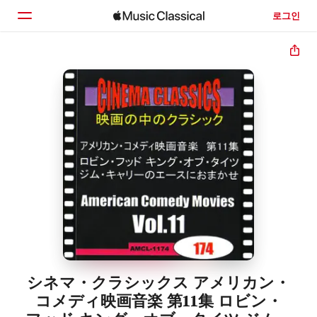
로그인
홈
둘러보기
검색
シネマ・クラシックス アメリカン・
コメディ映画音楽 第11集 ロビン・