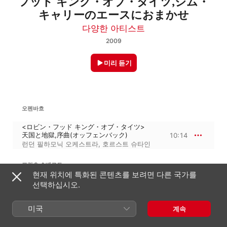
フッド キング・オブ・タイツ,ジム・
キャリーのエースにおまかせ
다양한 아티스트
2009
미리 듣기
오펜바흐
<ロビン・フッド キング・オブ・タイツ>
天国と地獄,序曲(オッフェンバック)
10:14
런던 필하모닉 오케스트라
,
호르스트 슈타인
프란츠 슈베르트
겨울 나그네, D 911, Op. 89
현재 위치에 특화된 콘텐츠를 보려면 다른 국가를
선택하십시오.
<ケロッグ博士>歌曲「冬の旅」 作品89,
菩提樹(シューベルト)
4:30
ルドルフ・クノール
,
アーネスト・
미국
계속
グラーシェル