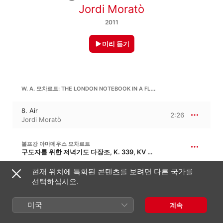
Jordi Moratò
2011
미리 듣기
W. A. 모차르트: THE LONDON NOTEBOOK IN A FLAT MAJOR, K. 109B
8. Air
2:26
Jordi Moratò
볼프강 아마데우스 모차르트
구도자를 위한 저녁기도 다장조, K. 339, KV 339 · ‘신앙 고백하는 이의 엄숙한 저녁기도’
Lauate Dominum
현재 위치에 특화된 콘텐츠를 보려면 다른 국가를
4:08
Jordi Moratò
선택하십시오.
미국
계속
W. A. 모차르트: AVE VERUM IN A MAJOR, K. 618