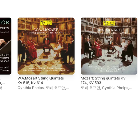
.
W.A.Mozart String Quintets
Mozart: String quintets KV
s,
Kv 515, Kv 614
174, KV 593
어
,
Cynthia Phelps
,
토비 호프만
,
토비 호프만
,
Cynthia Phelps
,
helps
,
마가레트 바티어
,
살바토레
살바토레 아카르도
,
Rocco
아카르도
,
Rocco Filippini
Filippini
,
마가레트 바티어