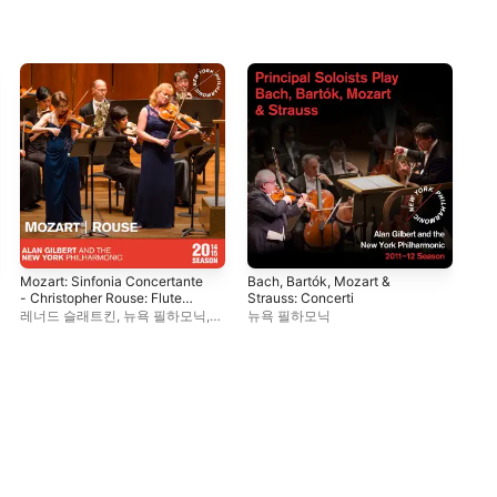
Mozart: Sinfonia Concertante
Bach, Bartók, Mozart &
Men
- Christopher Rouse: Flute
Strauss: Concerti
Con
Concerto
레너드 슬래트킨
,
뉴욕 필하모닉
,
뉴욕 필하모닉
블
얍 판 츠베덴
에