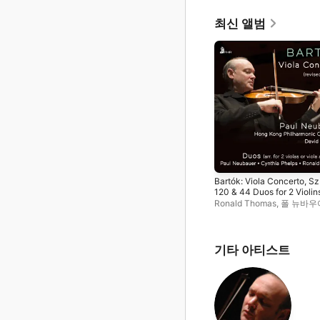
최신 앨범
Bartók: Viola Concerto, Sz
120 & 44 Duos for 2 Violin
Books I–IV, Sz. 98
Ronald Thomas
,
폴 뉴바우
David Atherton
,
Cynthia P
홍콩 필하모닉 오케스트라
기타 아티스트