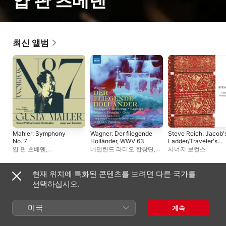
얍 판 츠베덴
최신 앨범
Mahler: Symphony
Wagner: Der fliegende
Steve Reich: Jacob'
No. 7
Holländer, WWV 63
Ladder/Traveler's
Prayer
얍 판 츠베덴
,
네덜란드 라디오 합창단
,
시너지 보컬스
서울시립교향악단
Maya Yahav Gour
,
얍 판
츠베덴
,
홍콩 필하모닉
오케스트라
,
제니퍼
현재 위치에 특화된 콘텐츠를 보려면 다른 국가를
홀로웨이
,
Ain Anger
,
플레이리스트
선택하십시오.
브라이언 레지스터
,
Richard Trey Smagur
,
홍콩 필하모닉 코러스
,
미국
계속
Brian Mulligan