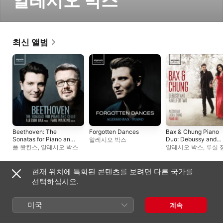
알레시오 박스
최신 앨범
Beethoven: The
Forgotten Dances
Bax & Chung Piano
Sonatas for Piano and
Duo: Debussy and
알레시오 박스
Cello
Ravel for Two
폴 왓킨스
,
알레시오 박스
알레시오 박스
,
루실 
현재 위치에 특화된 콘텐츠를 보려면 다른 국가를
컴필레이션 앨범
선택하십시오.
미국
계속