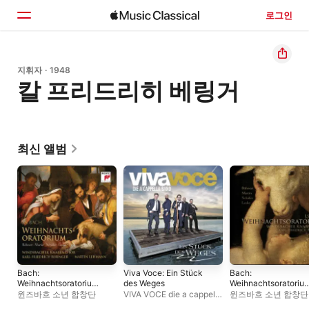
로그인
홈
지휘자 · 1948
칼 프리드리히 베링거
둘러보기
검색
최신 앨범
Bach:
Viva Voce: Ein Stück
Bach:
Weihnachtsoratorium,
des Weges
Weihnachtsoratoriu
BWV 248
(Parts 1-3)
윈즈바흐 소년 합창단
VIVA VOCE die a cappella
윈즈바흐 소년 합창단
Band