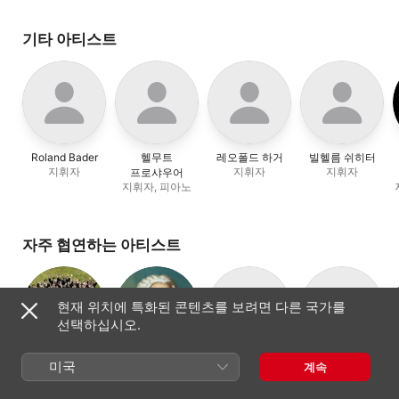
기타 아티스트
Roland Bader
헬무트
레오폴드 하거
빌헬름 쉬히터
지휘자
지휘자
지휘자
프로샤우어
지휘자, 피아노
자주 협연하는 아티스트
현재 위치에 특화된 콘텐츠를 보려면 다른 국가를
선택하십시오.
윈즈바흐 소년
요한 제바스티안
마르쿠스 샤퍼
Deutsche
미국
계속
테너
합창단
바흐
Kammer-
소년 합창단
작곡가
바로크
Virtuosen Berlin