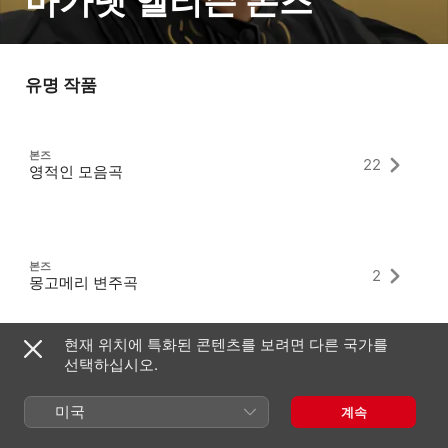
마가렛 앨리슨 본즈
유명 작품
본즈
22
영적인 모음곡
본즈
2
몽고메리 변주곡
현재 위치에 특화된 콘텐츠를 보려면 다른 국가를
선택하십시오.
본즈
7
The Negro Speaks of Rivers
미국
계속