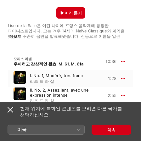
미리 듣기
Lise de la Salle은 어린 나이에 프랑스 음악계에 등장한 
피아니스트입니다. 그는 겨우 14세에 Naïve Classique와 계약을 
맺은 후 꾸준히 음반을 발표해왔습니다. 신동으로 이름을 알린 
더 보기
연주자가 성인이 되며 퇴색되는 경우도 있죠. 하지만 그는 당당히 
신예라는 꼬리표를 떼고 변화를 거듭해 원숙한 피아니스트로 
자리매김했습니다. 몽환적인 그의 연주는 인상주의 작품이나 
변주곡에서 빛을 발하지만, 깔끔한 기교를 요하는 Bach와 Chopin 
모리스 라벨
10:36
해석도 평단의 극찬을 받았습니다. 강렬한 흡입력을 지닌 그의 
우아하고 감상적인 왈츠, M. 61, M. 61a
매력적인 연주를 감상해보세요.
I. No. 1, Modéré, très franc
1:28
리즈 드 라 살
II. No. 2, Assez lent, avec une
expression intense
2:55
리즈 드 라 살
현재 위치에 특화된 콘텐츠를 보려면 다른 국가를
III. No. 3, Modéré
1:21
선택하십시오.
리즈 드 라 살
IV. No. 4, Assez animé
미국
1:19
계속
리즈 드 라 살