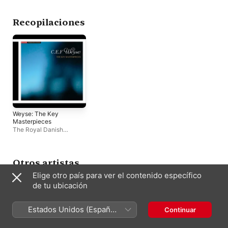
Kammerorchester
·
Karl
Anton Rickenbacher
·
Bamberger Symphoniker
Recopilaciones
Weyse: The Key
Masterpieces
The Royal Danish
Orchestra
·
Stephen
Milling
·
Ole Schmidt
·
Michael Schønwandt
·
Else Torp
·
Mathias
Otros artistas
Hedegaard
·
Bohumila
Elige otro país para ver el contenido específico
Jedlickova
·
Dorthe
Elsebet Larsen
·
Odense
de tu ubicación
Symphony Orchestra
·
Thomas Trondhjem
·
Giordano Bellincampi
·
Estados Unidos (Español
Continuar
Bodil Arnesen
·
Ádám
México)
Fischer
·
Kirsten Dolberg
·