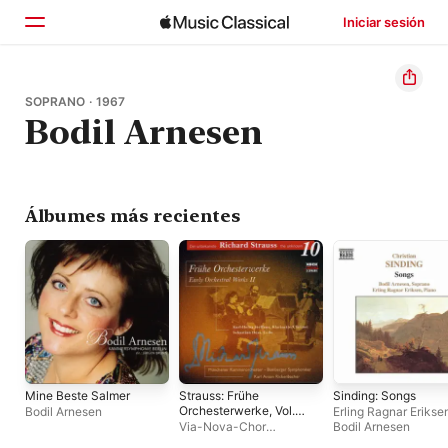
Iniciar sesión
Inicio
SOPRANO · 1967
Bodil Arnesen
Explorar
Buscar
Álbumes más recientes
Mine Beste Salmer
Strauss: Frühe
Sinding: Songs
Orchesterwerke, Vol.
Bodil Arnesen
Erling Ragnar Erikse
2
Via-Nova-Chor
Bodil Arnesen
München
·
Münchener