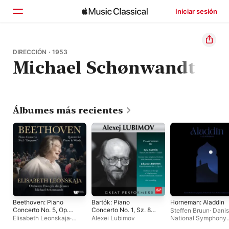
Iniciar sesión
Inicio
DIRECCIÓN · 1953
Michael Schønwandt
Explorar
Buscar
Álbumes más recientes
Beethoven: Piano
Bartók: Piano
Horneman: Aladdin
Concerto No. 5, Op.
Concerto No. 1, Sz. 83
Steffen Bruun
·
Dani
73 "Emperor" &
- Brahms: Piano
Elisabeth Leonskaja
·
Alexei Lubimov
National Symphony
Quintet for Piano and
Concerto No. 1 in D
Orchestre Français des
Orchestra
·
Bror Mag