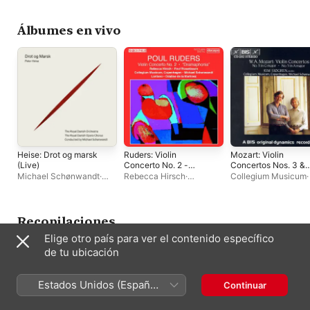
Winds, Op. 16
Minor, Op. 15 (Live)
Jeunes
·
Michael
Tødenes
·
Dénise Be
Schønwandt
Michael Schønwand
Stephen Milling
Álbumes en vivo
Heise: Drot og marsk
Ruders: Violin
Mozart: Violin
(Live)
Concerto No. 2 -
Concertos Nos. 3 &
'Dramaphonia'
5
Michael Schønwandt
·
Rebecca Hirsch
·
Collegium Musicum
Sofie Elkjær Jensen
·
Gert
Copenhagen Collegium
Sjøgren
·
Michael
Henning-Jensen
·
Peter
Musicum
·
Lontano
·
Schønwandt
Lodahl
·
The Royal Danish
Michael Schønwandt
·
Orchestra
Poul Rosenbaum
·
Odaline
Recopilaciones
de la Martinez
Elige otro país para ver el contenido específico
de tu ubicación
Estados Unidos (Español
Continuar
México)