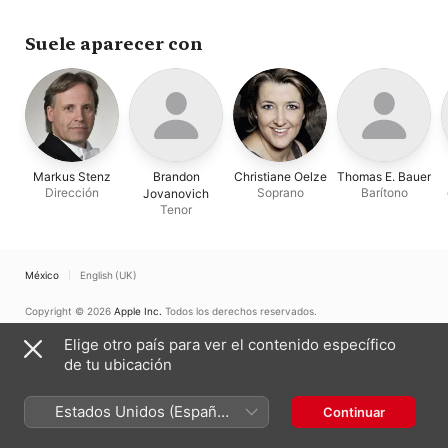
Philharmonische Chor der
Stadt Bonn
·
Markus
Stenz
·
Kölner Kantorei
·
Suele aparecer con
Orla Boylan
·
Cologne
Cathedral Choir
·
Petra
Lang
·
Anna Palimina
·
Barbara Haveman
·
Günther Groissböck
·
Cologne Gurzenich
Orchestra
·
Cologne Vocal
Ensemble
·
Hanno Müller-
Brachmann
·
Maria
Markus Stenz
Brandon
Christiane Oelze
Thomas E. Bauer
Radner
Dirección
Soprano
Barítono
Jovanovich
Tenor
México
English (UK)
Copyright © 2026
Apple Inc.
Todos los derechos reservados.
Términos del servicio de Internet
Apple Music y privacidad
Elige otro país para ver el contenido específico
Advertencia sobre cookies
Soporte
Comentarios
de tu ubicación
Estados Unidos (Español
Continuar
México)