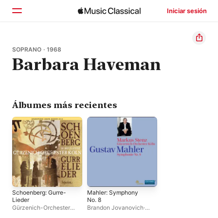
Iniciar sesión
Inicio
SOPRANO · 1968
Barbara Haveman
Explorar
Buscar
Álbumes más recientes
Schoenberg: Gurre-
Mahler: Symphony
Lieder
No. 8
Gürzenich-Orchester
Brandon Jovanovich
·
Köln
·
Markus Stenz
Christiane Oelze
·