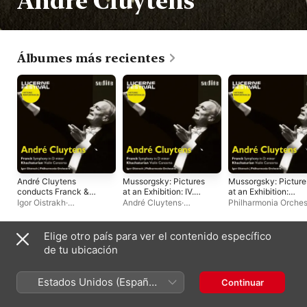
André Cluytens
Álbumes más recientes
André Cluytens
Mussorgsky: Pictures
Mussorgsky: Picture
conducts Franck &
at an Exhibition: IV.
at an Exhibition:
Khachaturian (Live)
The Ox-Cart (Bydło)
Promenade I (Arr. for
Igor Oistrakh
·
André Cluytens
·
Philharmonia Orches
[Arr. for Orchestra by
Orchestra by Mauric
Philharmonia Orchestra
·
Philharmonia Orchestra
André Cluytens
Maurice Ravel] [Live]
Ravel) [Live] -
André Cluytens
- Single
Single
Elige otro país para ver el contenido específico
Álbumes en vivo
de tu ubicación
Estados Unidos (Español
Continuar
México)