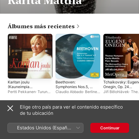
Karita Mattila
Álbumes más recientes
Karitan joulu
Beethoven:
Tchaikovsky: Eugen
(Kauneimpia
Symphonies Nos.5, 6
Onegin, Op. 24
joululauluja)
"Pastoral" & 9
(Recorded Live at T
Pertti Pekkanen
·
Turun
Claudio Abbado
·
Berliner
Jiří Bělohlávek
·
The
Met - February 14,
Filharmoninen Orkesteri
·
Philharmoniker
Metropolitan Opera
·
2009)
Chorus Cathedralis
Karita Mattila
·
Piotr
Aboensis
·
Karita Mattila
Beczala
·
Thomas
Elige otro país para ver el contenido específico
Hampson
Álbumes en vivo
de tu ubicación
Estados Unidos (Español
Continuar
México)