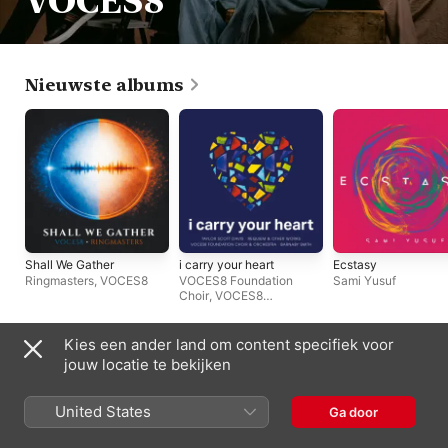
VOCES8
Nieuwste albums
Shall We Gather
i carry your heart
Ecstasy
Ringmasters
,
VOCES8
VOCES8 Foundation
Sami Yusuf
Choir
,
VOCES8
Foundation Orchestra
,
Barnaby Smith
Kies een ander land om content specifiek voor
Afspeellijsten
jouw locatie te bekijken
United States
Ga door