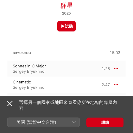
群星
2025
試聽
15:03
BRYUKHNO
Sonnet in C Major
1:25
Sergey Bryukhno
Cinematic
2:47
Sergey Bryukhno
The New Life
2:16
選擇另一個國家或地區來查看你所在地點的專屬內
Sergey Bryukhno
容
Beyond
1:35
Sergey Bryukhno
美國 (繁體中文台灣)
繼續
Passing Through the Memories
1:37