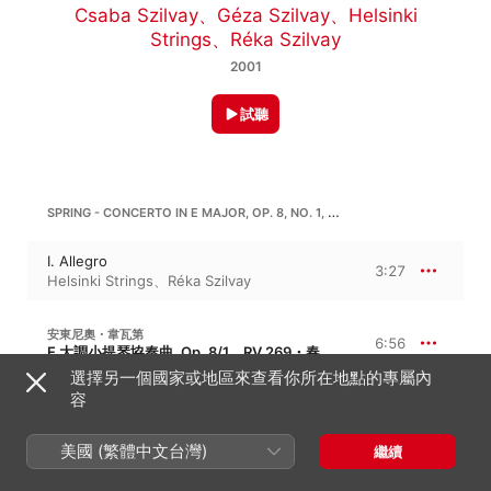
Csaba Szilvay
、
Géza Szilvay
、
Helsinki
Strings
、
Réka Szilvay
2001
試聽
SPRING - CONCERTO IN E MAJOR, OP. 8, NO. 1, RV. 269
I. Allegro
3:27
Helsinki Strings
、
Réka Szilvay
安東尼奧・韋瓦第
6:56
E 大調小提琴協奏曲, Op. 8/1，RV 269・春、選自四季
選擇另一個國家或地區來查看你所在地點的專屬內
II. Largo
容
2:30
Helsinki Strings
、
Réka Szilvay
美國 (繁體中文台灣)
III. Allegro
繼續
4:26
Helsinki Strings
、
Réka Szilvay