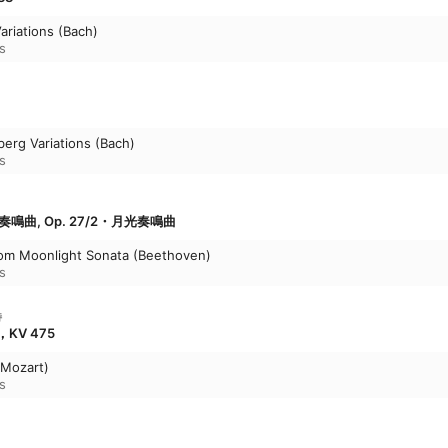
ariations (Bach)
s
berg Variations (Bach)
s
奏鳴曲, Op. 27/2・月光奏鳴曲
om Moonlight Sonata (Beethoven)
s
特
，KV 475
(Mozart)
s