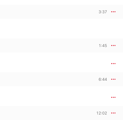
3:37
1:45
6:44
12:02