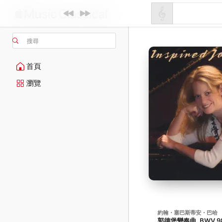
搜尋
首頁
瀏覽
約翰・塞巴斯蒂安・巴哈
郭德堡變奏曲, BWV 9