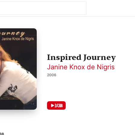
Inspired Journey
Janine Knox de Nigris
2006
試聽
88