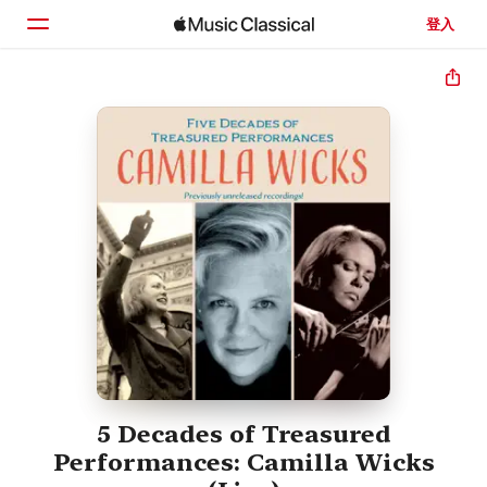
登入
首頁
瀏覽
搜尋
5 Decades of Treasured
Performances: Camilla Wicks