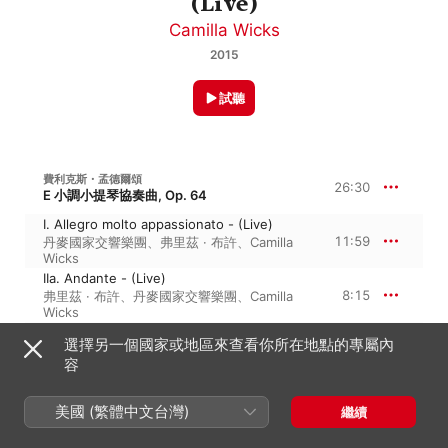
(Live)
Camilla Wicks
2015
試聽
費利克斯・孟德爾頌
26:30
E 小調小提琴協奏曲, Op. 64
I. Allegro molto appassionato - (Live)
11:59
丹麥國家交響樂團
、
弗里茲 · 布許
、
Camilla
Wicks
IIa. Andante - (Live)
8:15
弗里茲 · 布許
、
丹麥國家交響樂團
、
Camilla
Wicks
IIb. Allegretto non troppo - III. Allegro
選擇另一個國家或地區來查看你所在地點的專屬內
molto vivace (Live)
6:15
容
弗里茲 · 布許
、
Camilla Wicks
、
丹麥國家交
響樂團
美國 (繁體中文台灣)
繼續
約翰尼斯・布拉姆斯
43:05
D 大調小提琴協奏曲, Op. 77