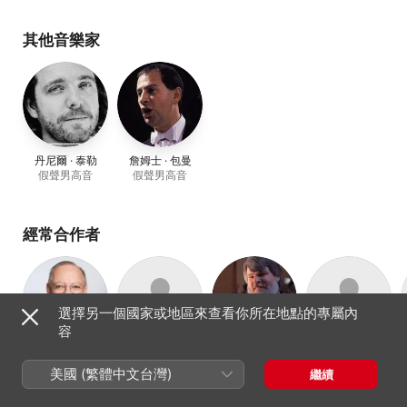
Forsythe
、
德魯 · 敏特
、
Dominique Labelle
、
巴洛
克愛樂管弦樂團
、
Amy
其他音樂家
Freston
、
尼可拉斯 · 麥克
吉
、
Céline Ricci
、
Jonathan Smucker
丹尼爾 · 泰勒
詹姆士 · 包曼
假聲男高音
假聲男高音
經常合作者
選擇另一個國家或地區來查看你所在地點的專屬內
容
尼可拉斯 · 麥克吉
Mary Springfels
保羅・奧德特
The Newberry
指揮、大鍵琴、
古提琴
指揮、魯特琴
Consort
美國 (繁體中文台灣)
繼續
長笛
早期音樂合奏團