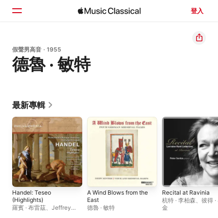
登入
首頁
假聲男高音 · 1955
德魯 · 敏特
瀏覽
搜尋
最新專輯
Handel: Teseo
A Wind Blows from the
Recital at Ravinia
(Highlights)
East
杭特 · 李柏森
、
彼得 ·
羅賓 · 布雷茲
、
Jeffrey
德魯 · 敏特
金
Fields
、
Amanda