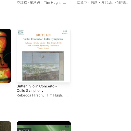
Guitar & Cello
(Bonus Track Version)
克瑞格 · 奧格丹
、
Tim Hugh
、
瑪麗亞・若昂・皮耶絲
、
伯納德・
David Juritz
海汀克
、
拉斯 · 沃格特
、
Tim
Hugh
、
倫敦交響樂團
、
戈登 · 尼柯
里契
Britten: Violin Concerto -
Cello Symphony
Rebecca Hirsch
、
Tim Hugh
、
BBC 蘇格蘭交響樂團
、
Takuo
Yuasa