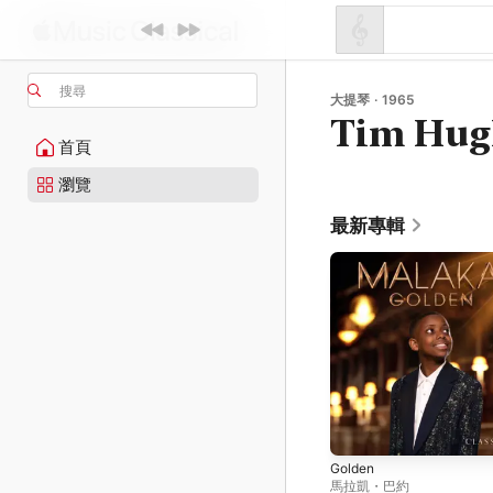
搜尋
大提琴 · 1965
Tim Hug
首頁
瀏覽
最新專輯
Golden
馬拉凱・巴約