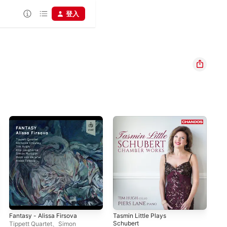
登入
Fantasy - Alissa Firsova
Tasmin Little Plays
Bee
Schubert
for
Tippett Quartet
、
Simon