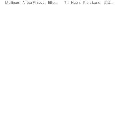
Mulligan
、
Alissa Firsova
、
Ellie
Tim Hugh
、
Piers Lane
、
泰絲
英
Laugharne
、
Nicholas Crawley
、
敏・里托
華 
Mark van de Wiel
、
Tim Hugh