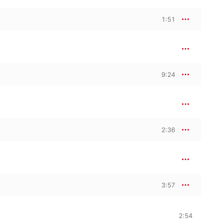
1:51
9:24
2:36
3:57
2:54