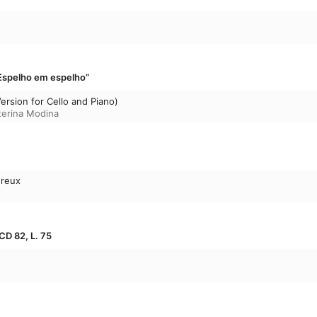
“Espelho em espelho”
ersion for Cello and Piano)
terina Modina
ureux
CD 82, L. 75