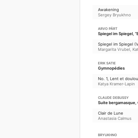
Awakening
Sergey Bryukhno
ARVO PÄRT
Spiegel im Spiegel, 
Spiegel im Spiegel (V
Margarita Vrubel
,
Ka
ERIK SATIE
Gymnopédies
No. 1, Lent et doulo
Katya Kramer-Lapin
CLAUDE DEBUSSY
Suite bergamasque, 
Clair de Lune
Anastasia Calmus
BRYUKHNO