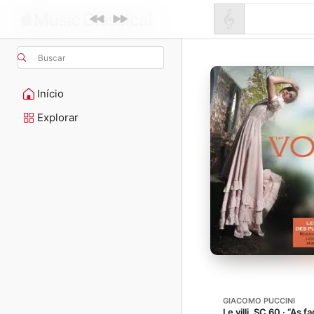
Buscar
Início
Explorar
GIACOMO PUCCINI
Le villi, SC 60 · “As f