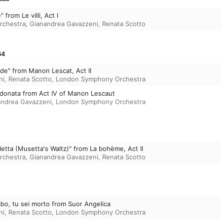
 from Le villi, Act I
rchestra
,
Gianandrea Gavazzeni
,
Renata Scotto
64
ide" from Manon Lescat, Act II
ni
,
Renata Scotto
,
London Symphony Orchestra
ndonata from Act IV of Manon Lescaut
andrea Gavazzeni
,
London Symphony Orchestra
etta (Musetta's Waltz)" from La bohème, Act II
rchestra
,
Gianandrea Gavazzeni
,
Renata Scotto
o, tu sei morto from Suor Angelica
ni
,
Renata Scotto
,
London Symphony Orchestra