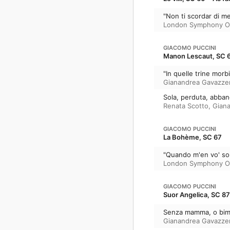
"Non ti scordar di me"
London Symphony O
GIACOMO PUCCINI
Manon Lescaut, SC 
"In quelle trine morb
Gianandrea Gavazze
Sola, perduta, abba
Renata Scotto
,
Gian
GIACOMO PUCCINI
La Bohème, SC 67
"Quando m'en vo' sol
London Symphony O
GIACOMO PUCCINI
Suor Angelica, SC 87
Senza mamma, o bimb
Gianandrea Gavazze