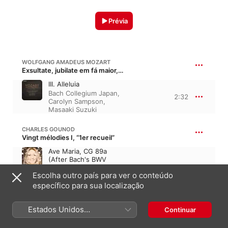
Prévia
WOLFGANG AMADEUS MOZART
Exsultate, jubilate em fá maior, K. 165, K. 158a, KV 165, KV 158a
III. Alleluia
Bach Collegium Japan
,
2:32
Carolyn Sampson
,
Masaaki Suzuki
CHARLES GOUNOD
Vingt mélodies I, “1er recueil”
Ave Maria, CG 89a
(After Bach's BWV
846)
2:42
Escolha outro país para ver o conteúdo
Carolyn Sampson
,
específico para sua localização
Joseph Middleton
GEORGE FRIDERIC HANDEL
Estados Unidos
Continuar
Messiah, HWV 56 · “Messias”
(Português Brasil)
Rejoice greatly, O daughter