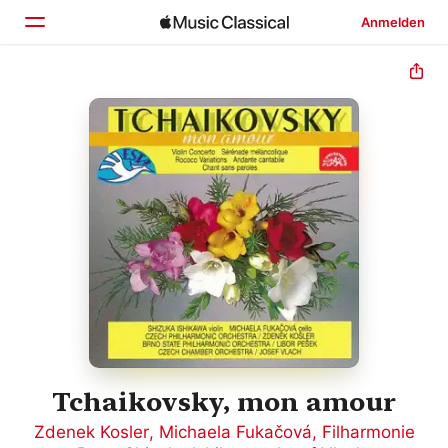
Anmelden
Startseite
Entdecken
Suchen
Tchaikovsky, mon amour
Zdenek Kosler
,
Michaela Fukačová
,
Filharmonie