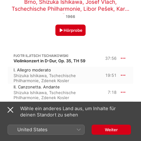
Brno
,
Shizuka Ishikawa
,
Josef Vlach
,
Tschechische Philharmonie
,
Libor Pešek
,
Karel
Patras
1966
Hörprobe
PJOTR ILJITSCH TSCHAIKOWSKI
37:56
Violinkonzert in D-Dur, Op. 35, TH 59
I. Allegro moderato
19:51
Shizuka Ishikawa
,
Tschechische
Philharmonie
,
Zdenek Kosler
II. Canzonetta. Andante
7:18
Shizuka Ishikawa
,
Tschechische
Philharmonie
,
Zdenek Kosler
III. Finale. Allegro vivacissimo
Wähle ein anderes Land aus, um Inhalte für
10:45
Tschechische Philharmonie
,
Shizuka
deinen Standort zu sehen
Ishikawa
,
Zdenek Kosler
PJOTR ILJITSCH TSCHAIKOWSKI
United States
Weiter
Sérénade mélancolique in b-Moll, Op. 26, TH 56