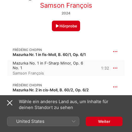
Samson François
2024
Hörprobe
FRÉDÉRIC CHOPIN
Mazurka Nr. 1 in fis-Moll, B. 60/1, Op. 6/1
Mazurka No. 1 in F-Sharp Minor, Op. 6
No. 1
1:32
Samson François
FRÉDÉRIC CHOPIN
Mazurka Nr. 2 in cis-Moll, B. 60/2, Op. 6/2
Mazurka No. 2 in C-Sharp Minor, Op. 6
Wähle ein anderes Land aus, um Inhalte für
No. 2
1:36
deinen Standort zu sehen
Samson François
United States
FRÉDÉRIC CHOPIN
Weiter
Mazurka Nr. 18 in c-Moll, B. 105/1, Op. 30/1