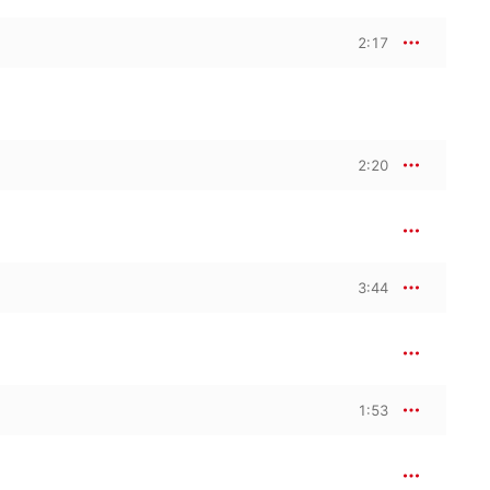
2:17
2:20
3:44
1:53