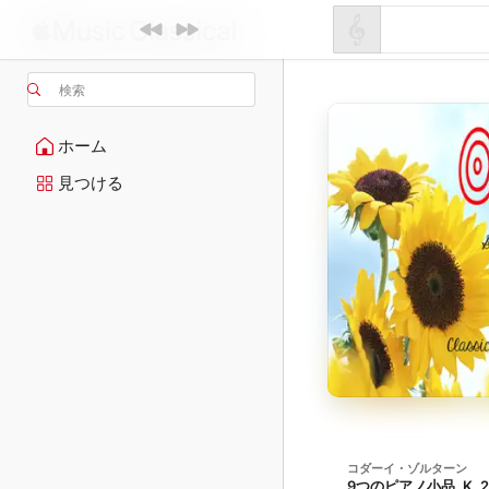
検索
ホーム
見つける
コダーイ・ゾルターン
9つのピアノ小品, K. 2