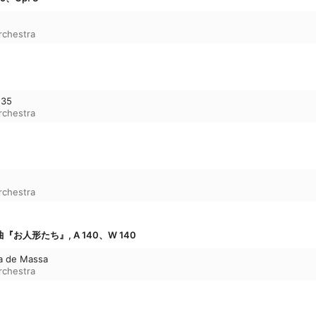
chestra
135
chestra
chestra
お人形たち』, A 140、W 140
a de Massa
chestra