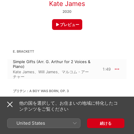
Kate James
2020
プレビュー
E. BRACKETT
Simple Gifts (Arr. G. Arthur for 2 Voices &
Piano)
1:49
Kate James
、
Will James
、
マルコム・アー
チャー
ブリテン：A BOY WAS BORN, OP. 3
Var. 5, Corpus Christi Carol (Arr. for Voice
他の国を選択して、お住まいの地域に特化したコ
& Piano)
2:50
ンテンツをご覧ください
Kate James
、
マルコム・アーチャー
United States
続ける
J. ブランニング：AMAZING DAY